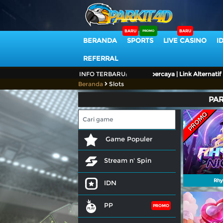
BARU
BARU
PROMO
BERANDA
SPORTS
LIVE CASINO
I
REFERRAL
Parkit4d Pusat Resmi Pasaran Bola Terpercaya | Link Alternatif : P
INFO TERBARU:
Beranda
Slots
PAR
PROMO
Game Populer
Stream n' Spin
Rhy
IDN
PP
PROMO