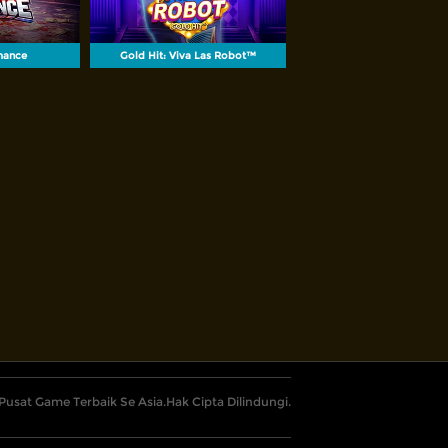
mance
Gold Hit: Viva Las Robot™
usat Game Terbaik Se Asia.Hak Cipta Dilindungi.