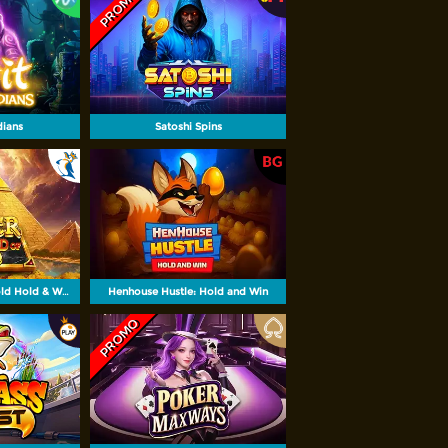
PROMO
dians
Satoshi Spins
Super Pyramid of Gold Hold & Win
Henhouse Hustle: Hold and Win
PROMO