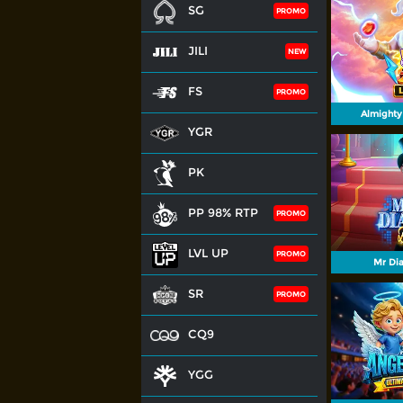
SG
PROMO
JILI
NEW
FS
PROMO
Almighty
YGR
PK
PP 98% RTP
PROMO
LVL UP
PROMO
Mr Di
SR
PROMO
CQ9
YGG