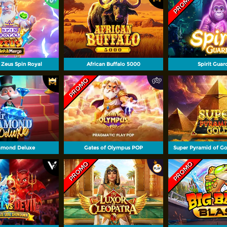
PROMO
 Zeus Spin Royal
African Buffalo 5000
Spirit Guar
PROMO
amond Deluxe
Gates of Olympus POP
PROMO
PROMO