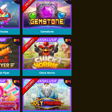
PROMO
rincess
Gemstone
SIF
EKSKLUSIF
PROMO
gh Flyer
Chick Norris
SIF
EKSKLUSIF
PROMO