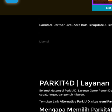
Slot
Parkit4d: Partner LiveScore Bola Terupdate & Te
Lisensi
PARKIT4D | Layanan 
Selamat datang di Parkit4D, Layanan Game Penuh D
cepat, ringan, dan penuh hiburan.
Link Alternative Parkit4D
Temukan
,
situs resmi Pa
Mengapa Memilih Parkit4