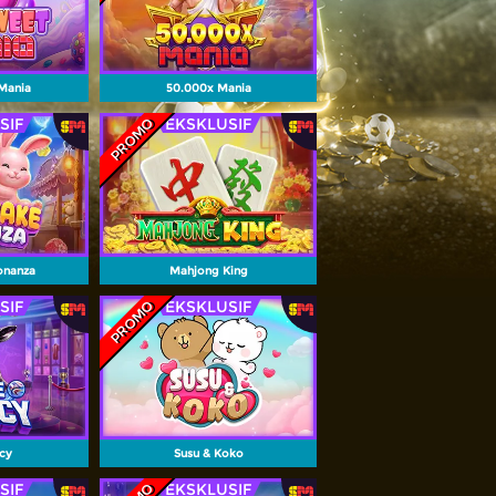
Mania
50.000x Mania
SIF
EKSKLUSIF
PROMO
onanza
Mahjong King
SIF
EKSKLUSIF
PROMO
cy
Susu & Koko
SIF
EKSKLUSIF