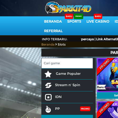
BARU
BARU
PROMO
BERANDA
SPORTS
LIVE CASINO
I
REFERRAL
Parkit4d Pusat Resmi Pasaran Bola Terpercaya | Link Alternatif : PAR
INFO TERBARU:
Beranda
Slots
PAR
EK
PROMO
Game Populer
Stream n' Spin
Sat
IDN
EK
PROMO
PP
PROMO