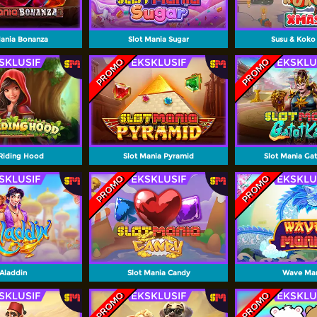
Mania Bonanza
Slot Mania Sugar
Susu & Koko
SKLUSIF
EKSKLUSIF
EKSKLU
PROMO
PROMO
Riding Hood
Slot Mania Pyramid
Slot Mania Ga
SKLUSIF
EKSKLUSIF
EKSKLU
PROMO
PROMO
Aladdin
Slot Mania Candy
Wave Ma
SKLUSIF
EKSKLUSIF
EKSKLU
PROMO
PROMO