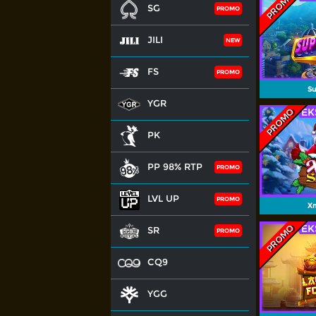
PROMO
SG
PROMO
JILI
NEW
FS
PROMO
Su
YGR
EK
PROMO
PK
PP 98% RTP
PROMO
LVL UP
PROMO
Xm
EK
PROMO
SR
PROMO
CQ9
YGG