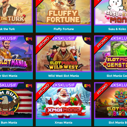
k the Turk
Fluffy Fortune
Susu & Koko
SKLUSIF
EKSKLUSIF
EKSKLU
PROMO
PROMO
r Slot Mania
Wild West Slot Mania
Slot Mania G
SKLUSIF
EKSKLUSIF
EKSKLU
PROMO
PROMO
 Bum Mania
Xmas Mania
Slot Mania 