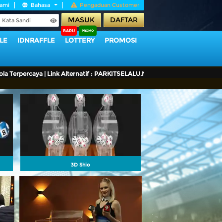
ami
Bahasa
Pengaduan Customer
DAFTAR
BARU
PROMO
LE
IDNRAFFLE
LOTTERY
PROMOSI
caya | Link Alternatif : PARKITSELALU.NET | Min Depo 10RB
3D Shio