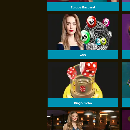
Europe Baccarat
48D
Bingo Sicbo