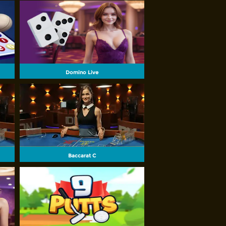
Domino Live
Baccarat C