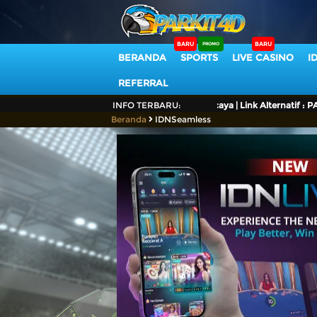
BARU
BARU
PROMO
BERANDA
SPORTS
LIVE CASINO
I
REFERRAL
Parkit4d Pusat Resmi Pasaran Bola Terpercaya | Link Alternatif : PARKITSE
INFO TERBARU:
Beranda
IDNSeamless