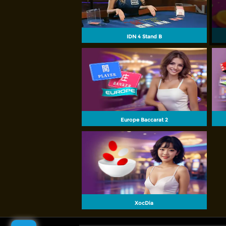
IDN 4 Stand B
Europe Baccarat 2
XocDia