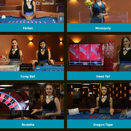
Fantan
Monopoly
Gong Ball
Head Tail
Roulette
Dragon Tiger