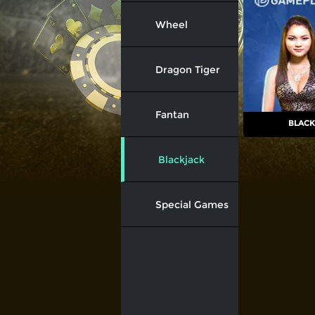
Baccarat
Sicbo
Wheel
Roulette
Dragon Tiger
Special Games
Dragon Tiger
DAFTAR
KEM
Fantan
BLACK
BLACK
Blackjack
Special Games