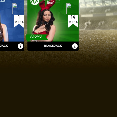
5Rb
30Jt
Roulette
1Rb
5Jt
500
250Rb
Baccarat
10Rb
7,5Jt
1Rb
300Rb
Dragon Tiger
10Rb
7,5Jt
5Rb
1,9Jt
Blackjack
25Rb
2,5Jt
1
14
500
1,9Jt
Sicbo
1Rb
5Jt
MEJA
MEJA
MASUK
DAFTAR
MASUK
PROMO
BALI
KEMBALI
JACK
BLACKJACK
JACK
BLACKJACK