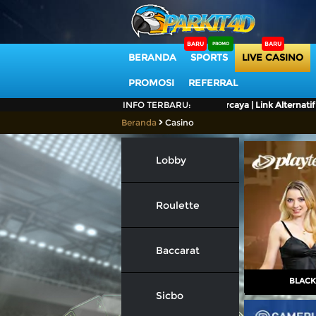
BARU
BARU
PROMO
BERANDA
SPORTS
LIVE CASINO
PROMOSI
REFERRAL
Parkit4d Pusat Resmi Pasaran Bola Terpercaya | Link Alternatif 
INFO TERBARU:
Beranda
Casino
Meja
Lobby
Roulette
Sicbo
Baccarat
Blackjack
Roulette
Dragon Tiger
Special Games
DAFTAR
Baccarat
KEM
BLACK
BLACK
Sicbo
Meja