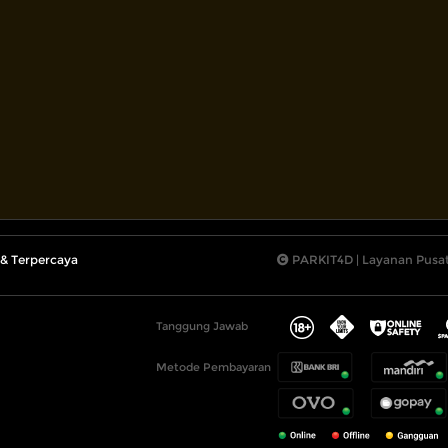
 & Terpercaya
PARKIT4D | Layanan Pusat 
Tanggung Jawab
Metode Pembayaran