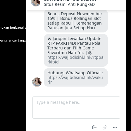
mukan berbagai permainan populer dengan
ang lancar tanpa hambatan.